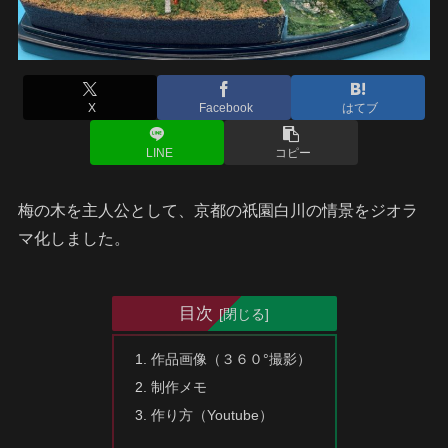
X
Facebook
はてブ
LINE
コピー
梅の木を主人公として、京都の祇園白川の情景をジオラ
マ化しました。
目次
作品画像（３６０°撮影）
制作メモ
作り方（Youtube）