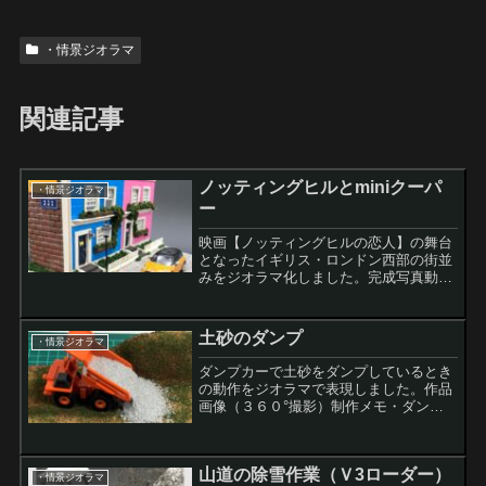
・情景ジオラマ
関連記事
ノッティングヒルとminiクーパ
・情景ジオラマ
ー
映画【ノッティングヒルの恋人】の舞台
となったイギリス・ロンドン西部の街並
みをジオラマ化しました。完成写真動画
（３６０°撮影）制作メモ・ノッティン
グヒルの街並みをグーグルで検索し、お
気に入りの写真を参考にジオラマを作り
土砂のダンプ
・情景ジオラマ
ました。・スケールは、ミ...
ダンプカーで土砂をダンプしているとき
の動作をジオラマで表現しました。作品
画像（３６０°撮影）制作メモ・ダンプ
の表現は難しく、試行錯誤の結果、両面
テープを使用するのが一番良い結果にな
りました・両面テープで基礎ができる
山道の除雪作業（Ｖ3ローダー）
と、あとはボンド水で仕上げ...
・情景ジオラマ