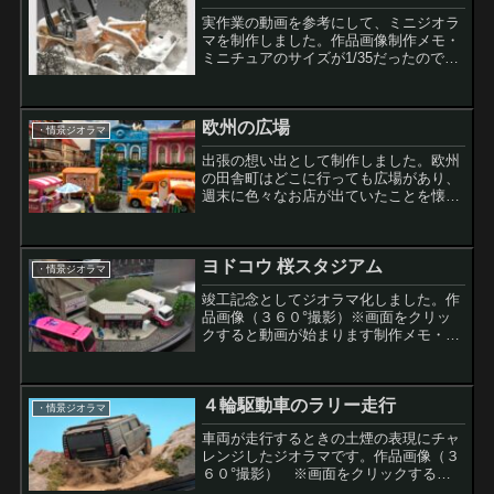
実作業の動画を参考にして、ミニジオラ
マを制作しました。作品画像制作メモ・
ミニチュアのサイズが1/35だったので、
コレクションケースに収めるレイアウト
に苦労しました・雪は重曹で作っていま
す。ベースの根雪には、白色の紙ねんど
欧州の広場
を使用。・ガードレー...
・情景ジオラマ
出張の想い出として制作しました。欧州
の田舎町はどこに行っても広場があり、
週末に色々なお店が出ていたことを懐か
しく思い出しました。完成写真制作メモ
バルーン投光器のジオラマが女性から人
気があり、同様の発想で制作したもので
ヨドコウ 桜スタジアム
す。なぜか青い建物の上に...
・情景ジオラマ
竣工記念としてジオラマ化しました。作
品画像（３６０°撮影）※画面をクリッ
クすると動画が始まります制作メモ・１
００均のコレクションボックス（深型）
内に納めるのに苦労しました・建物の材
料はタミヤ製のスチレンボード３、５ｍ
４輪駆動車のラリー走行
ｍを使用しました・スケー...
・情景ジオラマ
車両が走行するときの土煙の表現にチャ
レンジしたジオラマです。作品画像（３
６０°撮影） ※画面をクリックすると
動画が始まります制作メモ・土煙にはマ