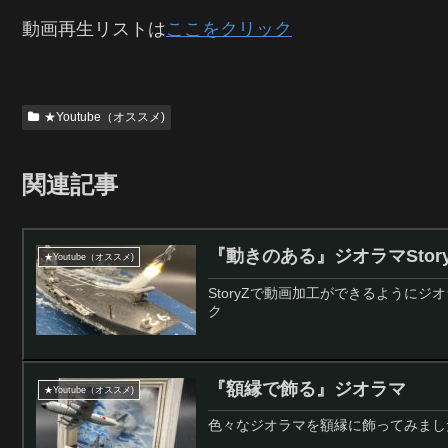
動画再生リストは
ここをクリック
★Youtube（オススメ)
関連記事
『動きのある』ジオラマStor
★Youtube（オススメ)
StoryZで動画加工ができるように
ク
『額縁で飾る』ジオラマ
★Youtube（オススメ)
色々なジオラマを額縁に飾ってみまし