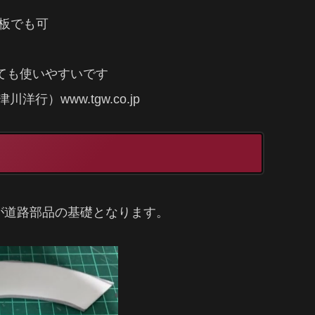
薄板でも可
がとても使いやすいです
）www.tgw.co.jp
が道路部品の基礎となります。