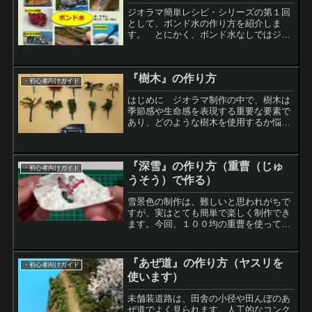
ジオラマ簡単レシピ・シリーズの第１回
として、ボンド水の作り方を紹介しま
す。 とにかく、ボンド水なしではジオ
ラマ制作を始めることができません。
色々な用途で活躍する『万能の接着剤』
として理解いただければと思います。ボ
『樹木』の作り方
ンド水の使用用途ボンド水とは...
・初心者向けガイド
はじめに ジオラマ制作の中で、樹木は
季節感や生命感を表現する重要な要素で
あり、どのような樹木を使用するか悩ま
れる方が多いと思います。また、イメー
ジ通りの市販品の樹木を探すのも大変で
す。 今回は、初心者向けとして、自分
『深雪』の作り方（重曹（じゅ
が好む樹木を『100均の...
・初心者向けガイド
うそう）で作る）
雪景色の制作は、難しいと思われがちで
すが、実はとても簡単で楽しく制作でき
ます。今回、１００均の重曹を使って、
手のひらサイズの雪のminiジオラマを作
る方法を紹介します。動画もあわせて参
考にして、ぜひ制作をチャレンジしてく
『あぜ道』の作り方（ヤスリを
・初心者向けガイド
ださい。重曹（じゅう...
使います）
未舗装道路は、田舎の小径や田んぼのあ
ぜ道でよく見られます。人工的なコンク