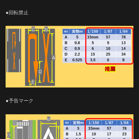
●回転禁止
●予告マーク