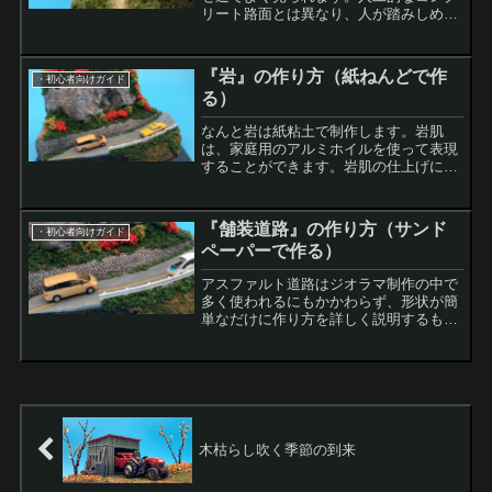
リート路面とは異なり、人が踏みしめた
跡を感じる温かみのある情景の一つで
す。この温かみを『鉄工ヤスリ』を使っ
て作る方法を紹介します。方法は簡単で
『岩』の作り方（紙ねんどで作
・初心者向けガイド
すが、実物はとても本物らし...
る）
なんと岩は紙粘土で制作します。岩肌
は、家庭用のアルミホイルを使って表現
することができます。岩肌の仕上げに
は、わずかなアクリル絵の具を使用しま
す。少しだけでとても本物に近いものに
変身します。舗装道路を作る方法も併せ
『舗装道路』の作り方（サンド
・初心者向けガイド
て学びましょう。工具・道具筆...
ペーパーで作る）
アスファルト道路はジオラマ制作の中で
多く使われるにもかかわらず、形状が簡
単なだけに作り方を詳しく説明するもの
が少ないと思います。専用の塗料を使っ
て作られているジオラマを多く見ます
が、ここでは、一般の『サンドペーパー
（紙やすり）』を使って簡単...
木枯らし吹く季節の到来